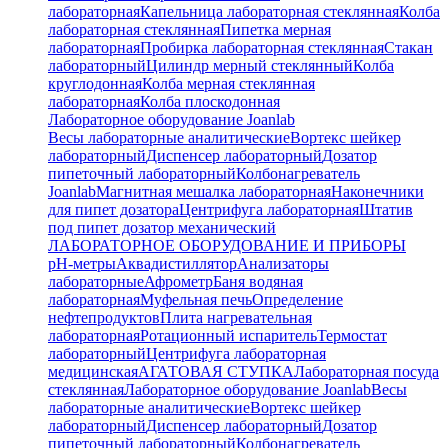
лабораторная
Капельница лабораторная стеклянная
Колба
лабораторная стеклянная
Пипетка мерная
лабораторная
Пробирка лабораторная стеклянная
Стакан
лабораторный
Цилиндр мерный стеклянный
Колба
круглодонная
Колба мерная стеклянная
лабораторная
Колба плоскодонная
Лабораторное оборудование Joanlab
Весы лабораторные аналитические
Вортекс шейкер
лабораторный
Диспенсер лабораторный
Дозатор
пипеточный лабораторный
Колбонагреватель
Joanlab
Магнитная мешалка лабораторная
Наконечники
для пипет дозатора
Центрифуга лабораторная
Штатив
под пипет дозатор механический
ЛАБОРАТОРНОЕ ОБОРУДОВАНИЕ И ПРИБОРЫ
pH-метры
Аквадистиллятор
Анализаторы
лабораторные
Афрометр
Баня водяная
лабораторная
Муфельная печь
Определение
нефтепродуктов
Плита нагревательная
лабораторная
Ротационный испаритель
Термостат
лабораторный
Центрифуга лабораторная
медицинская
АГАТОВАЯ СТУПКА
Лабораторная посуда
стеклянная
Лабораторное оборудование Joanlab
Весы
лабораторные аналитические
Вортекс шейкер
лабораторный
Диспенсер лабораторный
Дозатор
пипеточный лабораторный
Колбонагреватель