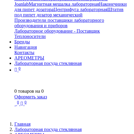
Joanlab
Магнитная мешалка лабораторная
Наконечники
для пипет дозатора
Центрифуга лабораторная
Штатив
под пипет дозатор механический
Производители поставщики лабораторного
оборудования и приборов
Лабораторное оборудование - Поставщик
Теплоносители
Бренды
Навигация
Контакты
АРЕОМЕТРЫ
Лабораторная посуда стеклянная
0
0
товаров на
0
Оформить заказ
0
0
Главная
Лабораторная посуда стеклянная