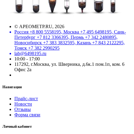
©
АРЕОМЕТР.RU
, 2026
Россия +8 800 5558195, Москва +7 495 6498195, Санк-
Петербург +7 812 3366395, Пермь +7 342 2480895,
Новосибирск +7 383 3832595, Казань +7 843 2122295,
Томск +7 382 2990295
lab@6498195.ru
10:00 - 17:00
117292, г.Москва, ул. Шверника, д.6к.1 пом.1п, ком. 6
Офис 2а
Навигация
Прайс-лист
Новости
Отзывы
Форма связи
Личный кабинет