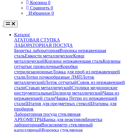
Корзина
0
Сравнить
0
Избранное
0
Каталог
АГАТОВАЯ СТУПКА
ЛАБОРАТОРНАЯ ПОСУДА
Бюретка лабораторная
Воронка нержавеющая
сталь
Емкости металлические
Ковш
металлический
Корзина нержавеющая сталь
Корзины
сетчатые проволочные
Коробки
стерилизационные
Ложка для проб из нержавеющей
стали
Лотки почкообразные ЛМП
Лоток
металлический
Лоток сетчатый
Совок из нержавеющей
стали
Стакан металлический
Столики медицинские
инструментальные
Цилиндр металлический
Чаша из
нержавеющей стали
Чашка Петри из нержавеющей
стали
Штатив для предметных стекол
Штативы для
пробирок
Лабораторная посуда стеклянная
АРЕОМЕТРЫ
Банка для реактивов
Бюретка
лабораторная
Вискозиметр стеклянный
капиллярный
Воронка стеклянная