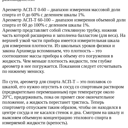
Ареометр АСП-Т 0-60 – диапазон измерения массовой доли
спирта от 0 до 60% с делением шкалы 1%.
Ареометр АСП-Т 60-100 – диапазон измерения объемной доли
спирта от 60 до 100% с делением шкалы 1%.
Ареометр представляет собой стеклянную трубку, нижняя
часть которой расширена и заполнена балластом (для веса). На
верхней узкой части прибора имеется измерительная шкала
для измерения плотности. Из школьных уроков физики и
закона Архимеда вспоминаем, что плотность – это
соотношение массы прибора к объему его погружения в
жидкость. Чем меньше плотность жидкости, тем глубже
ареометр в нее погружается. Показания следует отсчитывать
по нижнему мениску.
По сути, ареометр для спирта АСП-Т – это поплавок со
шкалой, его нужно опустить в сосуд со спиртовым раствором
(предварительно перемешанным) при температуре около
20°С, придерживать, пока он примет свое окончательное
положение, а жидкость перестанет трястись. Теперь
спиртометр отпускаем таким образом, чтобы он находился в
центре сосуда и не касался стенок и дна. Смотрим на шкалу и
выясняем объемную концентрацию этилового спирта в
измеряемой жидкости (крепость).