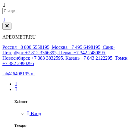
АРЕОМЕТР.RU
Россия +8 800 5558195, Москва +7 495 6498195, Санк-
Петербург +7 812 3366395, Пермь +7 342 2480895,
Новосибирск +7 383 3832595, Казань +7 843 2122295, Томск
+7 382 2990295
lab@6498195.ru
Кабинет
Вход
Товары