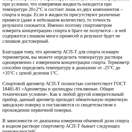
при условии, что измеряемая жидкость находится при
температуре 20±2°С и состоит лишь из двух компонентов –
спирта и воды. Если в жидкости присутствуют различные
примеси (даже в небольшом количестве), то точность
результата снижается. Именно поэтому спиртометром
измерить концентрацию спирта в браге не получится – в ней
содержится слишком много примесей и результат будет не
слишком достоверный.
Благодаря тому, что ареометр АСП-Т для спирта оснащен
термометром, вы можете определить температуру раствора
одновременно с измерением концентрации спирта. Термометр
способен определять температуру в диапазоне от -25°С до
+35°С с ценой деления 1°С.
Спиртовой ареометр АСП-Т полностью соответствует ГОСТ
18481-81 «Ареометры и цилиндры стеклянные. Общие
технические условия». Как и любой другой измерительный
прибор, данный ареометр проходит обязательную первичную
заводскую поверку и поставляются со свидетельством о
прохождении первичной поверки.
В зависимости от диапазона измерения объемной доли спирта
в водном растворе спиртометр АСП-Т бывает следующих
разновидностей: