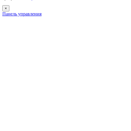
Close
×
Панель управления
Консультант
Оператор online