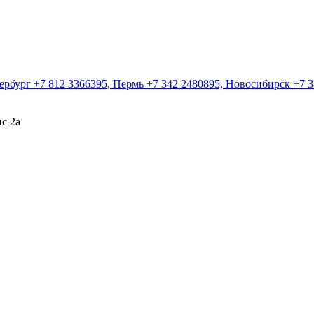
ербург +7 812 3366395, Пермь +7 342 2480895, Новосибирск +7 3
ис 2а