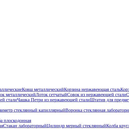
аллические
Ковш металлический
Корзина нержавеющая сталь
Кор
ок металлический
Лоток сетчатый
Совок из нержавеющей стали
С
ей стали
Чашка Петри из нержавеющей стали
Штатив для предме
зиметр стеклянный капиллярный
Воронка стеклянная лабораторн
а плоскодонная
ая
Стакан лабораторный
Цилиндр мерный стеклянный
Колба круг