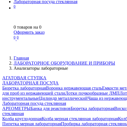
Лабораторная посуда стеклянная
0
0
товаров на
0
Оформить заказ
0
0
Главная
ЛАБОРАТОРНОЕ ОБОРУДОВАНИЕ И ПРИБОРЫ
Анализаторы лабораторные
АГАТОВАЯ СТУПКА
ЛАБОРАТОРНАЯ ПОСУДА
Бюретка лабораторная
Воронка нержавеющая сталь
Емкости мет
для проб из нержавеющей стали
Лотки почкообразные ЛМП
Лот
инструментальные
Цилиндр металлический
Чаша из нержавеющ
Лабораторная посуда стеклянная
АРЕОМЕТРЫ
Банка для реактивов
Бюретка лабораторная
Виско
стеклянная
Колба круглодонная
Колба мерная стеклянная лабораторная
Колб
Пипетка мерная лабораторная
Пробирка лабораторная стеклянн