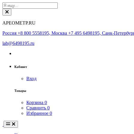
АРЕОМЕТР.RU
Россия +8 800 5558195, Москва +7 495 6498195, Санк-Петербург
lab@6498195.ru
Кабинет
Вход
Товары
Корзина
0
Сравнить
0
Избранное
0