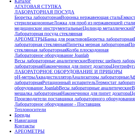
Каталог
АГАТОВАЯ СТУПКА
ЛАБОРАТОРНАЯ ПОСУДА
Бюретка лабораторная
Воронка нержавеющая сталь
Емкост
стерилизационные
Ложка для проб из нержавеющей стал
медицинские инструментальные
Цилиндр металлический
Лабораторная посуда стеклянная
АРЕОМЕТРЫ
Банка для реактивов
Бюретка лабораторная
лабораторная стеклянная
Пипетка мерная лабораторная
Пр
стеклянная лабораторная
Колба плоскодонная
Лабораторное оборудование Joanlab
Весы лабораторные аналитические
Вортекс шейкер лабор
лабораторная
Наконечники для пипет дозатора
Центрифуга
ЛАБОРАТОРНОЕ ОБОРУДОВАНИЕ И ПРИБОРЫ
pH-метры
Аквадистиллятор
Анализаторы лабораторные
Аф
лабораторная
Ротационный испаритель
Термостат лабора
оборудование Joanlab
Весы лабораторные аналитические
В
мешалка лабораторная
Наконечники для пипет дозатора
Це
Производители поставщики лабораторного оборудования
Лабораторное оборудование - Поставщик
Теплоносители
Бренды
Навигация
Контакты
АРЕОМЕТРЫ