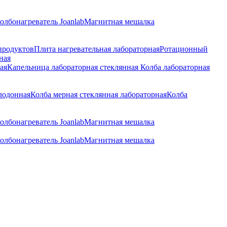
олбонагреватель Joanlab
Магнитная мешалка
продуктов
Плита нагревательная лабораторная
Ротационный
ная
ая
Капельница лабораторная стеклянная
Колба лабораторная
лодонная
Колба мерная стеклянная лабораторная
Колба
олбонагреватель Joanlab
Магнитная мешалка
олбонагреватель Joanlab
Магнитная мешалка