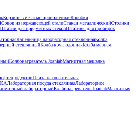
ль
Корзины сетчатые проволочные
Коробки
й
Совок из нержавеющей стали
Стакан металлический
Столики
Штатив для предметных стекол
Штативы для пробирок
раторная
Капельница лабораторная стеклянная
Колба
мерный стеклянный
Колба круглодонная
Колба мерная
рный
Колбонагреватель Joanlab
Магнитная мешалка
нефтепродуктов
Плита нагревательная
ПКА
Лабораторная посуда стеклянная
Лабораторное
пипеточный лабораторный
Колбонагреватель Joanlab
Магнитная
й