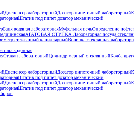
ый
Диспенсер лабораторный
Дозатор пипеточный лабораторный
К
раторная
Штатив под пипет дозатор механический
тр
Баня водяная лабораторная
Муфельная печь
Определение нефте
медицинская
АГАТОВАЯ СТУПКА
Лабораторная посуда стеклян
зиметр стеклянный капиллярный
Воронка стеклянная лабораторн
а плоскодонная
ая
Стакан лабораторный
Цилиндр мерный стеклянный
Колба круг
ый
Диспенсер лабораторный
Дозатор пипеточный лабораторный
К
раторная
Штатив под пипет дозатор механический
ый
Диспенсер лабораторный
Дозатор пипеточный лабораторный
К
раторная
Штатив под пипет дозатор механический
иборов