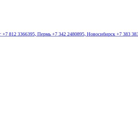
 +7 812 3366395, Пермь +7 342 2480895, Новосибирск +7 383 383