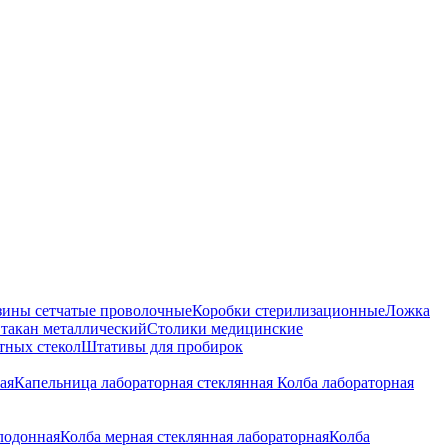
зины сетчатые проволочные
Коробки стерилизационные
Ложка
такан металлический
Столики медицинские
тных стекол
Штативы для пробирок
ая
Капельница лабораторная стеклянная
Колба лабораторная
лодонная
Колба мерная стеклянная лабораторная
Колба