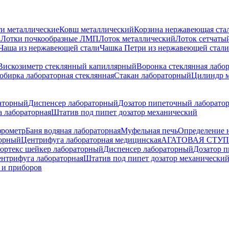
и металлические
Ковш металлический
Корзина нержавеющая ста
и
Лотки почкообразные ЛМП
Лоток металлический
Лоток сетчаты
Чаша из нержавеющей стали
Чашка Петри из нержавеющей стали
Вискозиметр стеклянный капиллярный
Воронка стеклянная лабо
обирка лабораторная стеклянная
Стакан лабораторный
Цилиндр 
аторный
Диспенсер лабораторный
Дозатор пипеточный лаборато
 лабораторная
Штатив под пипет дозатор механический
рометр
Баня водяная лабораторная
Муфельная печь
Определение 
торный
Центрифуга лабораторная медицинская
АГАТОВАЯ СТУ
ортекс шейкер лабораторный
Диспенсер лабораторный
Дозатор 
нтрифуга лабораторная
Штатив под пипет дозатор механически
 и приборов