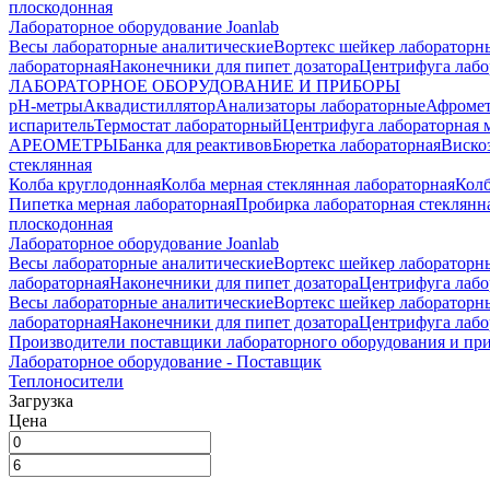
плоскодонная
Лабораторное оборудование Joanlab
Весы лабораторные аналитические
Вортекс шейкер лабораторн
лабораторная
Наконечники для пипет дозатора
Центрифуга лабо
ЛАБОРАТОРНОЕ ОБОРУДОВАНИЕ И ПРИБОРЫ
pH-метры
Аквадистиллятор
Анализаторы лабораторные
Афроме
испаритель
Термостат лабораторный
Центрифуга лабораторная 
АРЕОМЕТРЫ
Банка для реактивов
Бюретка лабораторная
Виско
стеклянная
Колба круглодонная
Колба мерная стеклянная лабораторная
Колб
Пипетка мерная лабораторная
Пробирка лабораторная стеклянн
плоскодонная
Лабораторное оборудование Joanlab
Весы лабораторные аналитические
Вортекс шейкер лабораторн
лабораторная
Наконечники для пипет дозатора
Центрифуга лабо
Весы лабораторные аналитические
Вортекс шейкер лабораторн
лабораторная
Наконечники для пипет дозатора
Центрифуга лабо
Производители поставщики лабораторного оборудования и пр
Лабораторное оборудование - Поставщик
Теплоносители
Загрузка
Цена