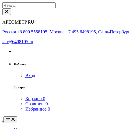
АРЕОМЕТР.RU
Россия +8 800 5558195, Москва +7 495 6498195, Санк-Петербург
lab@6498195.ru
Кабинет
Вход
Товары
Корзина
0
Сравнить
0
Избранное
0