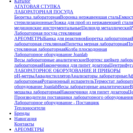
Каталог
АГАТОВАЯ СТУПКА
ЛАБОРАТОРНАЯ ПОСУДА
Бюретка лабораторная
Воронка нержавеющая сталь
Емкост
стерилизационные
Ложка для проб из нержавеющей стал
медицинские инструментальные
Цилиндр металлический
Лабораторная посуда стеклянная
АРЕОМЕТРЫ
Банка для реактивов
Бюретка лабораторная
лабораторная стеклянная
Пипетка мерная лабораторная
Пр
стеклянная лабораторная
Колба плоскодонная
Лабораторное оборудование Joanlab
Весы лабораторные аналитические
Вортекс шейкер лабор
лабораторная
Наконечники для пипет дозатора
Центрифуга
ЛАБОРАТОРНОЕ ОБОРУДОВАНИЕ И ПРИБОРЫ
pH-метры
Аквадистиллятор
Анализаторы лабораторные
Аф
лабораторная
Ротационный испаритель
Термостат лабора
оборудование Joanlab
Весы лабораторные аналитические
В
мешалка лабораторная
Наконечники для пипет дозатора
Це
Производители поставщики лабораторного оборудования
Лабораторное оборудование - Поставщик
Теплоносители
Бренды
Навигация
Контакты
АРЕОМЕТРЫ