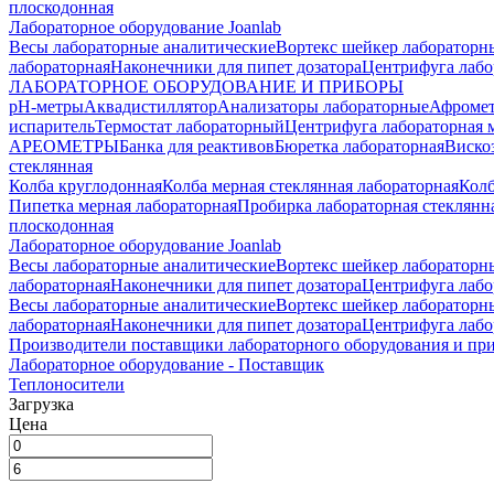
плоскодонная
Лабораторное оборудование Joanlab
Весы лабораторные аналитические
Вортекс шейкер лабораторн
лабораторная
Наконечники для пипет дозатора
Центрифуга лабо
ЛАБОРАТОРНОЕ ОБОРУДОВАНИЕ И ПРИБОРЫ
pH-метры
Аквадистиллятор
Анализаторы лабораторные
Афроме
испаритель
Термостат лабораторный
Центрифуга лабораторная 
АРЕОМЕТРЫ
Банка для реактивов
Бюретка лабораторная
Виско
стеклянная
Колба круглодонная
Колба мерная стеклянная лабораторная
Колб
Пипетка мерная лабораторная
Пробирка лабораторная стеклянн
плоскодонная
Лабораторное оборудование Joanlab
Весы лабораторные аналитические
Вортекс шейкер лабораторн
лабораторная
Наконечники для пипет дозатора
Центрифуга лабо
Весы лабораторные аналитические
Вортекс шейкер лабораторн
лабораторная
Наконечники для пипет дозатора
Центрифуга лабо
Производители поставщики лабораторного оборудования и пр
Лабораторное оборудование - Поставщик
Теплоносители
Загрузка
Цена