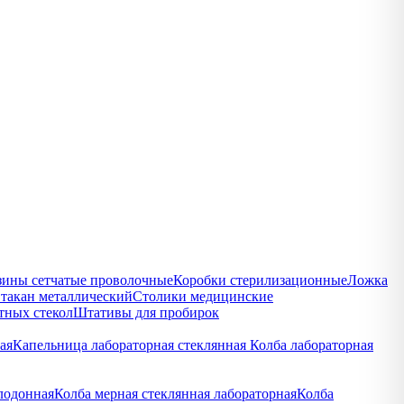
зины сетчатые проволочные
Коробки стерилизационные
Ложка
такан металлический
Столики медицинские
тных стекол
Штативы для пробирок
ая
Капельница лабораторная стеклянная
Колба лабораторная
лодонная
Колба мерная стеклянная лабораторная
Колба