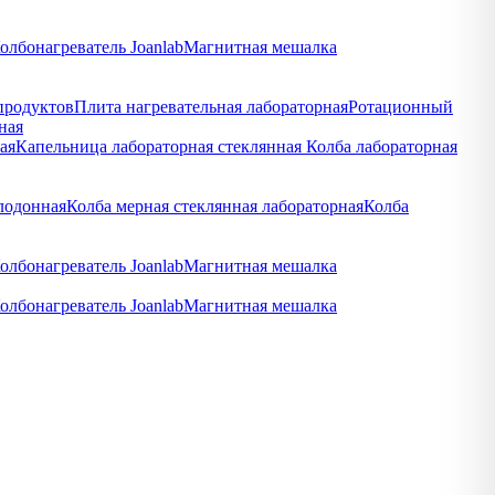
олбонагреватель Joanlab
Магнитная мешалка
продуктов
Плита нагревательная лабораторная
Ротационный
ная
ая
Капельница лабораторная стеклянная
Колба лабораторная
лодонная
Колба мерная стеклянная лабораторная
Колба
олбонагреватель Joanlab
Магнитная мешалка
олбонагреватель Joanlab
Магнитная мешалка