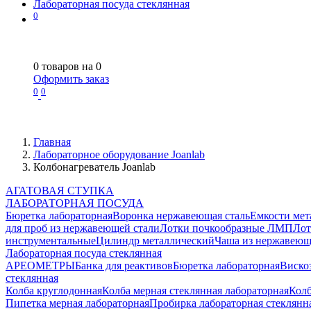
Лабораторная посуда стеклянная
0
0
товаров на
0
Оформить заказ
0
0
Главная
Лабораторное оборудование Joanlab
Колбонагреватель Joanlab
АГАТОВАЯ СТУПКА
ЛАБОРАТОРНАЯ ПОСУДА
Бюретка лабораторная
Воронка нержавеющая сталь
Емкости мет
для проб из нержавеющей стали
Лотки почкообразные ЛМП
Лот
инструментальные
Цилиндр металлический
Чаша из нержавеющ
Лабораторная посуда стеклянная
АРЕОМЕТРЫ
Банка для реактивов
Бюретка лабораторная
Виско
стеклянная
Колба круглодонная
Колба мерная стеклянная лабораторная
Колб
Пипетка мерная лабораторная
Пробирка лабораторная стеклянн