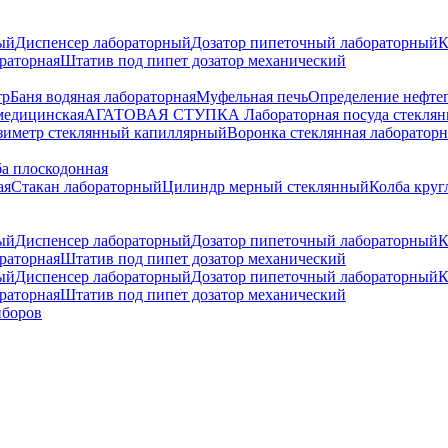
ый
Диспенсер лабораторный
Дозатор пипеточный лабораторный
К
раторная
Штатив под пипет дозатор механический
тр
Баня водяная лабораторная
Муфельная печь
Определение нефте
медицинская
АГАТОВАЯ СТУПКА
Лабораторная посуда стеклян
зиметр стеклянный капиллярный
Воронка стеклянная лабораторн
а плоскодонная
ая
Стакан лабораторный
Цилиндр мерный стеклянный
Колба круг
ый
Диспенсер лабораторный
Дозатор пипеточный лабораторный
К
раторная
Штатив под пипет дозатор механический
ый
Диспенсер лабораторный
Дозатор пипеточный лабораторный
К
раторная
Штатив под пипет дозатор механический
иборов