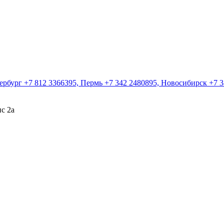
ербург +7 812 3366395, Пермь +7 342 2480895, Новосибирск +7 3
ис 2а