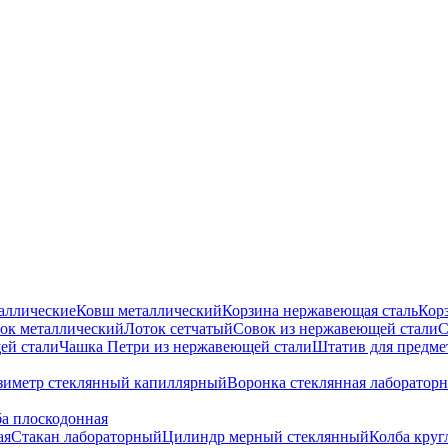
аллические
Ковш металлический
Корзина нержавеющая сталь
Кор
ок металлический
Лоток сетчатый
Совок из нержавеющей стали
С
ей стали
Чашка Петри из нержавеющей стали
Штатив для предме
зиметр стеклянный капиллярный
Воронка стеклянная лабораторн
а плоскодонная
ая
Стакан лабораторный
Цилиндр мерный стеклянный
Колба круг