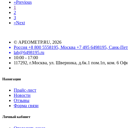
«
Previous
1
2
3
»
Next
©
АРЕОМЕТР.RU
, 2026
Россия +8 800 5558195, Москва +7 495 6498195, Санк-Пет
lab@6498195.ru
10:00 - 17:00
117292, г.Москва, ул. Шверника, д.6к.1 пом.1п, ком. 6 Оф
Навигация
Прайс-лист
Новости
Отзывы
Форма связи
Личный кабинет