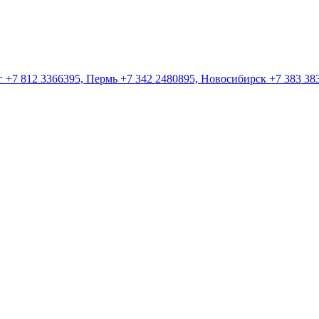
 +7 812 3366395, Пермь +7 342 2480895, Новосибирск +7 383 383