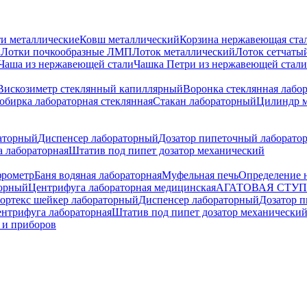
и металлические
Ковш металлический
Корзина нержавеющая ста
и
Лотки почкообразные ЛМП
Лоток металлический
Лоток сетчаты
Чаша из нержавеющей стали
Чашка Петри из нержавеющей стали
Вискозиметр стеклянный капиллярный
Воронка стеклянная лабо
обирка лабораторная стеклянная
Стакан лабораторный
Цилиндр 
аторный
Диспенсер лабораторный
Дозатор пипеточный лаборато
 лабораторная
Штатив под пипет дозатор механический
рометр
Баня водяная лабораторная
Муфельная печь
Определение 
торный
Центрифуга лабораторная медицинская
АГАТОВАЯ СТУ
ортекс шейкер лабораторный
Диспенсер лабораторный
Дозатор 
нтрифуга лабораторная
Штатив под пипет дозатор механически
 и приборов