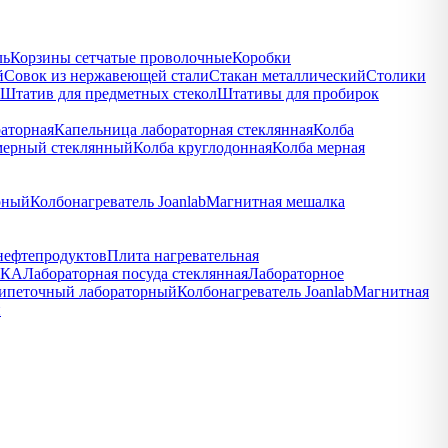
ль
Корзины сетчатые проволочные
Коробки
й
Совок из нержавеющей стали
Стакан металлический
Столики
Штатив для предметных стекол
Штативы для пробирок
раторная
Капельница лабораторная стеклянная
Колба
мерный стеклянный
Колба круглодонная
Колба мерная
рный
Колбонагреватель Joanlab
Магнитная мешалка
нефтепродуктов
Плита нагревательная
ПКА
Лабораторная посуда стеклянная
Лабораторное
пипеточный лабораторный
Колбонагреватель Joanlab
Магнитная
й