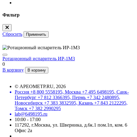
Фильтр
Сбросить
Применить
Ротационный испаритель ИР-1М3
0
В корзину
В корзину
©
АРЕОМЕТР.RU
, 2026
Россия +8 800 5558195, Москва +7 495 6498195, Санк-
Петербург +7 812 3366395, Пермь +7 342 2480895,
Новосибирск +7 383 3832595, Казань +7 843 2122295,
Томск +7 382 2990295
lab@6498195.ru
10:00 - 17:00
117292, г.Москва, ул. Шверника, д.6к.1 пом.1п, ком. 6
Офис 2а