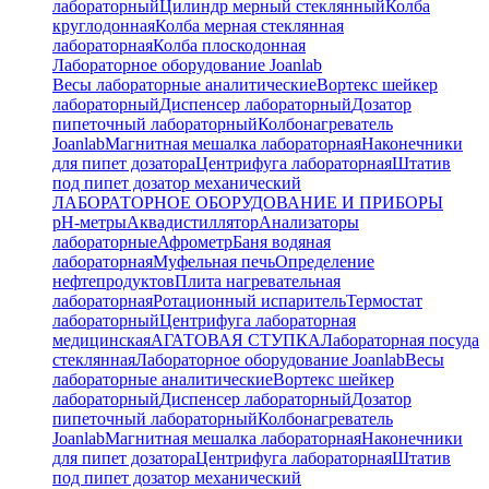
лабораторный
Цилиндр мерный стеклянный
Колба
круглодонная
Колба мерная стеклянная
лабораторная
Колба плоскодонная
Лабораторное оборудование Joanlab
Весы лабораторные аналитические
Вортекс шейкер
лабораторный
Диспенсер лабораторный
Дозатор
пипеточный лабораторный
Колбонагреватель
Joanlab
Магнитная мешалка лабораторная
Наконечники
для пипет дозатора
Центрифуга лабораторная
Штатив
под пипет дозатор механический
ЛАБОРАТОРНОЕ ОБОРУДОВАНИЕ И ПРИБОРЫ
pH-метры
Аквадистиллятор
Анализаторы
лабораторные
Афрометр
Баня водяная
лабораторная
Муфельная печь
Определение
нефтепродуктов
Плита нагревательная
лабораторная
Ротационный испаритель
Термостат
лабораторный
Центрифуга лабораторная
медицинская
АГАТОВАЯ СТУПКА
Лабораторная посуда
стеклянная
Лабораторное оборудование Joanlab
Весы
лабораторные аналитические
Вортекс шейкер
лабораторный
Диспенсер лабораторный
Дозатор
пипеточный лабораторный
Колбонагреватель
Joanlab
Магнитная мешалка лабораторная
Наконечники
для пипет дозатора
Центрифуга лабораторная
Штатив
под пипет дозатор механический