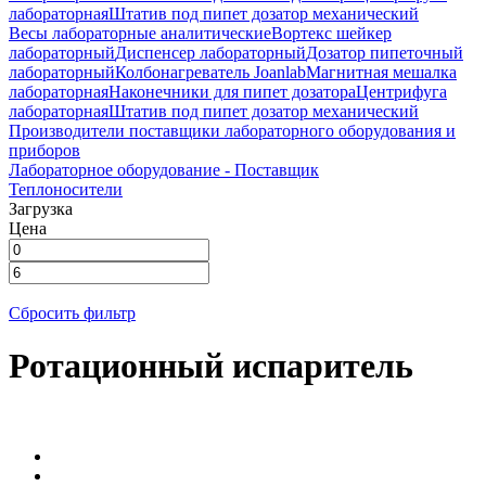
лабораторная
Штатив под пипет дозатор механический
Весы лабораторные аналитические
Вортекс шейкер
лабораторный
Диспенсер лабораторный
Дозатор пипеточный
лабораторный
Колбонагреватель Joanlab
Магнитная мешалка
лабораторная
Наконечники для пипет дозатора
Центрифуга
лабораторная
Штатив под пипет дозатор механический
Производители поставщики лабораторного оборудования и
приборов
Лабораторное оборудование - Поставщик
Теплоносители
Загрузка
Цена
Сбросить фильтр
Ротационный испаритель