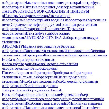
лабораторная
Наконечники для пипет дозатора
Центрифуга
лабораторная
Штатив под пипет дозатор механический
ЛАБОРАТОРНОЕ ОБОРУДОВАНИЕ И ПРИБОРЫ
pH-метры
Аквадистиллятор
Анализаторы
лабораторные
Афрометр
Баня водяная лабораторная
Муфельная
печь
Определение нефтепродуктов
Плита нагревательная
лабораторная
Ротационный испаритель
Термостат
лабораторный
Центрифуга лабораторная
медицинская
АГАТОВАЯ СТУПКА
Лабораторная посуда
стеклянная
АРЕОМЕТРЫ
Банка для реактивов
Бюретка
лабораторная
Вискозиметр стеклянный капиллярный
Воронка
стеклянная лабораторная
Капельница лабораторная стеклянная
Колба лабораторная стеклянная
Колба круглодонная
Колба мерная стеклянная
лабораторная
Колба плоскодонная
Пипетка мерная лабораторная
Пробирка лабораторная
стеклянная
Стакан лабораторный
Цилиндр мерный
стеклянный
Колба круглодонная
Колба мерная стеклянная
лабораторная
Колба плоскодонная
Лабораторное оборудование Joanlab
Весы лабораторные аналитические
Вортекс шейкер
лабораторный
Диспенсер лабораторный
Дозатор пипеточный
лабораторный
Колбонагреватель Joanlab
Магнитная мешалка
лабораторная
Наконечники для пипет дозатора
Центрифуга