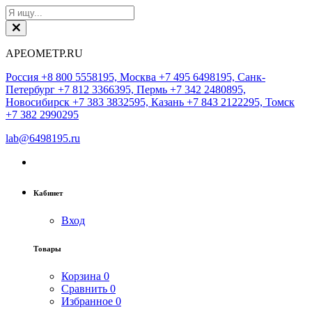
АРЕОМЕТР.RU
Россия +8 800 5558195, Москва +7 495 6498195, Санк-
Петербург +7 812 3366395, Пермь +7 342 2480895,
Новосибирск +7 383 3832595, Казань +7 843 2122295, Томск
+7 382 2990295
lab@6498195.ru
Кабинет
Вход
Товары
Корзина
0
Сравнить
0
Избранное
0