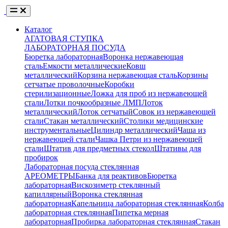
Каталог
АГАТОВАЯ СТУПКА
ЛАБОРАТОРНАЯ ПОСУДА
Бюретка лабораторная
Воронка нержавеющая
сталь
Емкости металлические
Ковш
металлический
Корзина нержавеющая сталь
Корзины
сетчатые проволочные
Коробки
стерилизационные
Ложка для проб из нержавеющей
стали
Лотки почкообразные ЛМП
Лоток
металлический
Лоток сетчатый
Совок из нержавеющей
стали
Стакан металлический
Столики медицинские
инструментальные
Цилиндр металлический
Чаша из
нержавеющей стали
Чашка Петри из нержавеющей
стали
Штатив для предметных стекол
Штативы для
пробирок
Лабораторная посуда стеклянная
АРЕОМЕТРЫ
Банка для реактивов
Бюретка
лабораторная
Вискозиметр стеклянный
капиллярный
Воронка стеклянная
лабораторная
Капельница лабораторная стеклянная
Колба
лабораторная стеклянная
Пипетка мерная
лабораторная
Пробирка лабораторная стеклянная
Стакан