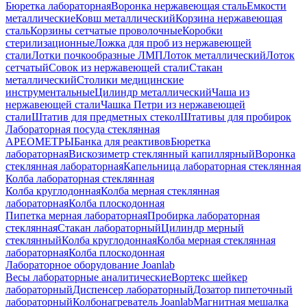
Бюретка лабораторная
Воронка нержавеющая сталь
Емкости
металлические
Ковш металлический
Корзина нержавеющая
сталь
Корзины сетчатые проволочные
Коробки
стерилизационные
Ложка для проб из нержавеющей
стали
Лотки почкообразные ЛМП
Лоток металлический
Лоток
сетчатый
Совок из нержавеющей стали
Стакан
металлический
Столики медицинские
инструментальные
Цилиндр металлический
Чаша из
нержавеющей стали
Чашка Петри из нержавеющей
стали
Штатив для предметных стекол
Штативы для пробирок
Лабораторная посуда стеклянная
АРЕОМЕТРЫ
Банка для реактивов
Бюретка
лабораторная
Вискозиметр стеклянный капиллярный
Воронка
стеклянная лабораторная
Капельница лабораторная стеклянная
Колба лабораторная стеклянная
Колба круглодонная
Колба мерная стеклянная
лабораторная
Колба плоскодонная
Пипетка мерная лабораторная
Пробирка лабораторная
стеклянная
Стакан лабораторный
Цилиндр мерный
стеклянный
Колба круглодонная
Колба мерная стеклянная
лабораторная
Колба плоскодонная
Лабораторное оборудование Joanlab
Весы лабораторные аналитические
Вортекс шейкер
лабораторный
Диспенсер лабораторный
Дозатор пипеточный
лабораторный
Колбонагреватель Joanlab
Магнитная мешалка