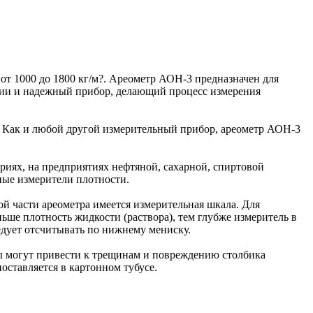
от 1000 до 1800 кг/м?. Ареометр АОН-3 предназначен для
ции и надежный прибор, делающий процесс измерения
 Как и любой другой измерительный прибор, ареометр АОН-3
иях, на предприятиях нефтяной, сахарной, спиртовой
ные измерители плотности.
ой части ареометра имеется измерительная шкала. Для
ше плотность жидкости (раствора), тем глубже измеритель в
едует отсчитывать по нижнему мениску.
ы могут привести к трещинам и повреждению столбика
оставляется в картонном тубусе.