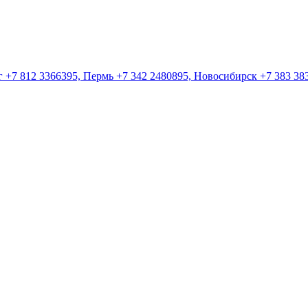
 +7 812 3366395, Пермь +7 342 2480895, Новосибирск +7 383 383