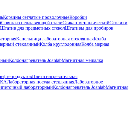
ль
Корзины сетчатые проволочные
Коробки
й
Совок из нержавеющей стали
Стакан металлический
Столики
Штатив для предметных стекол
Штативы для пробирок
раторная
Капельница лабораторная стеклянная
Колба
мерный стеклянный
Колба круглодонная
Колба мерная
рный
Колбонагреватель Joanlab
Магнитная мешалка
нефтепродуктов
Плита нагревательная
ПКА
Лабораторная посуда стеклянная
Лабораторное
пипеточный лабораторный
Колбонагреватель Joanlab
Магнитная
й