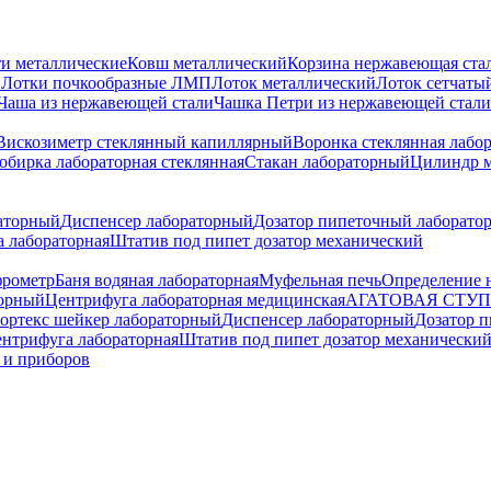
и металлические
Ковш металлический
Корзина нержавеющая ста
и
Лотки почкообразные ЛМП
Лоток металлический
Лоток сетчаты
Чаша из нержавеющей стали
Чашка Петри из нержавеющей стали
Вискозиметр стеклянный капиллярный
Воронка стеклянная лабо
обирка лабораторная стеклянная
Стакан лабораторный
Цилиндр 
аторный
Диспенсер лабораторный
Дозатор пипеточный лаборато
 лабораторная
Штатив под пипет дозатор механический
рометр
Баня водяная лабораторная
Муфельная печь
Определение 
торный
Центрифуга лабораторная медицинская
АГАТОВАЯ СТУ
ортекс шейкер лабораторный
Диспенсер лабораторный
Дозатор 
нтрифуга лабораторная
Штатив под пипет дозатор механически
 и приборов