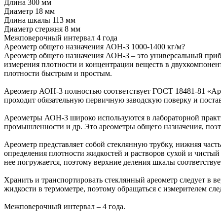
Длина 300 мм
Диаметр 18 мм
Длина шкалы 113 мм
Диаметр стержня 8 мм
Межповерочный интервал 4 года
Ареометр общего назначения АОН-3 1000-1400 кг/м?
Ареометр общего назначения АОН-3 – это универсальный прибо
измерения плотности и концентрации веществ в двухкомпонен
плотности быстрым и простым.
Ареометр АОН-3 полностью соответствует ГОСТ 18481-81 «Ар
проходит обязательную первичную заводскую поверку и поста
Ареометры АОН-3 широко используются в лабораторной практик
промышленности и др. Это ареометры общего назначения, поэт
Ареометр представляет собой стеклянную трубку, нижняя часть
определения плотности жидкостей и растворов сухой и чистый
нее погружается, поэтому верхние деления шкалы соответству
Хранить и транспортировать стеклянный ареометр следует в 
жидкости в термометре, поэтому обращаться с измерителем сле
Межповерочный интервал – 4 года.