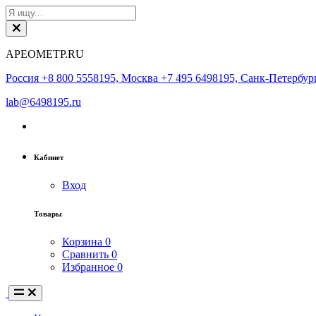
АРЕОМЕТР.RU
Россия +8 800 5558195, Москва +7 495 6498195, Санк-Петербург
lab@6498195.ru
Кабинет
Вход
Товары
Корзина
0
Сравнить
0
Избранное
0