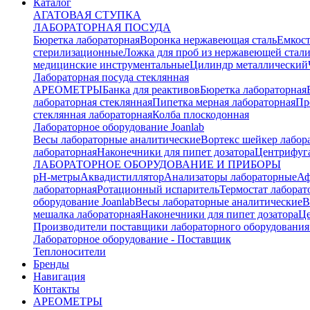
Каталог
АГАТОВАЯ СТУПКА
ЛАБОРАТОРНАЯ ПОСУДА
Бюретка лабораторная
Воронка нержавеющая сталь
Емкост
стерилизационные
Ложка для проб из нержавеющей стал
медицинские инструментальные
Цилиндр металлический
Лабораторная посуда стеклянная
АРЕОМЕТРЫ
Банка для реактивов
Бюретка лабораторная
лабораторная стеклянная
Пипетка мерная лабораторная
Пр
стеклянная лабораторная
Колба плоскодонная
Лабораторное оборудование Joanlab
Весы лабораторные аналитические
Вортекс шейкер лабор
лабораторная
Наконечники для пипет дозатора
Центрифуга
ЛАБОРАТОРНОЕ ОБОРУДОВАНИЕ И ПРИБОРЫ
pH-метры
Аквадистиллятор
Анализаторы лабораторные
Аф
лабораторная
Ротационный испаритель
Термостат лабора
оборудование Joanlab
Весы лабораторные аналитические
В
мешалка лабораторная
Наконечники для пипет дозатора
Це
Производители поставщики лабораторного оборудования
Лабораторное оборудование - Поставщик
Теплоносители
Бренды
Навигация
Контакты
АРЕОМЕТРЫ