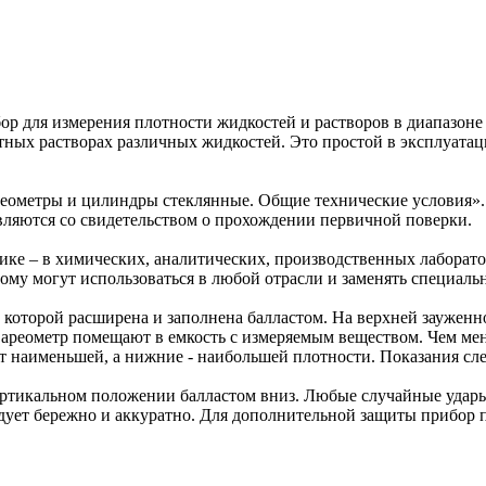
р для измерения плотности жидкостей и растворов в диапазоне 
тных растворах различных жидкостей. Это простой в эксплуата
еометры и цилиндры стеклянные. Общие технические условия».
вляются со свидетельством о прохождении первичной поверки.
е – в химических, аналитических, производственных лаборатор
ому могут использоваться в любой отрасли и заменять специаль
 которой расширена и заполнена балластом. На верхней зауженн
 ареометр помещают в емкость с измеряемым веществом. Чем мень
ет наименьшей, а нижние - наибольшей плотности. Показания сл
вертикальном положении балластом вниз. Любые случайные удар
дует бережно и аккуратно. Для дополнительной защиты прибор п