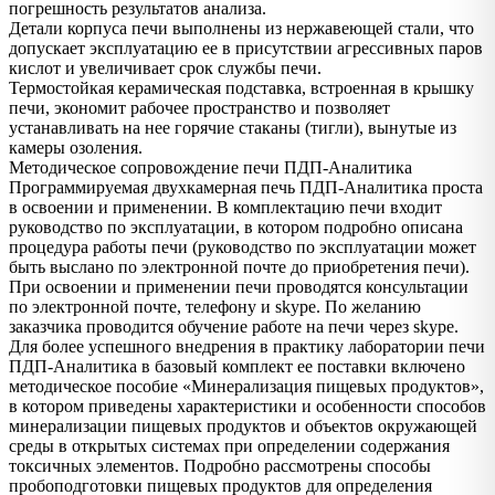
погрешность результатов анализа.
Детали корпуса печи выполнены из нержавеющей стали, что
допускает эксплуатацию ее в присутствии агрессивных паров
кислот и увеличивает срок службы печи.
Термостойкая керамическая подставка, встроенная в крышку
печи, экономит рабочее пространство и позволяет
устанавливать на нее горячие стаканы (тигли), вынутые из
камеры озоления.
Методическое сопровождение печи ПДП-Аналитика
Программируемая двухкамерная печь ПДП-Аналитика проста
в освоении и применении. В комплектацию печи входит
руководство по эксплуатации, в котором подробно описана
процедура работы печи (руководство по эксплуатации может
быть выслано по электронной почте до приобретения печи).
При освоении и применении печи проводятся консультации
по электронной почте, телефону и skype. По желанию
заказчика проводится обучение работе на печи через skype.
Для более успешного внедрения в практику лаборатории печи
ПДП-Аналитика в базовый комплект ее поставки включено
методическое пособие «Минерализация пищевых продуктов»,
в котором приведены характеристики и особенности способов
минерализации пищевых продуктов и объектов окружающей
среды в открытых системах при определении содержания
токсичных элементов. Подробно рассмотрены способы
пробоподготовки пищевых продуктов для определения