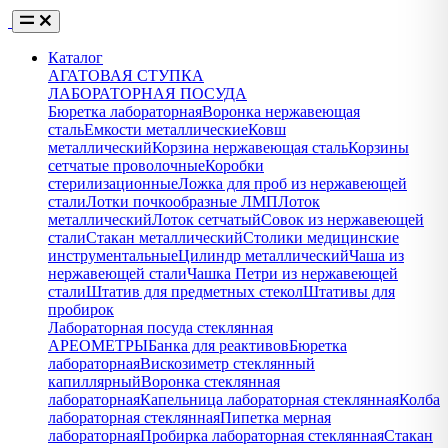
Каталог
АГАТОВАЯ СТУПКА
ЛАБОРАТОРНАЯ ПОСУДА
Бюретка лабораторная
Воронка нержавеющая
сталь
Емкости металлические
Ковш
металлический
Корзина нержавеющая сталь
Корзины
сетчатые проволочные
Коробки
стерилизационные
Ложка для проб из нержавеющей
стали
Лотки почкообразные ЛМП
Лоток
металлический
Лоток сетчатый
Совок из нержавеющей
стали
Стакан металлический
Столики медицинские
инструментальные
Цилиндр металлический
Чаша из
нержавеющей стали
Чашка Петри из нержавеющей
стали
Штатив для предметных стекол
Штативы для
пробирок
Лабораторная посуда стеклянная
АРЕОМЕТРЫ
Банка для реактивов
Бюретка
лабораторная
Вискозиметр стеклянный
капиллярный
Воронка стеклянная
лабораторная
Капельница лабораторная стеклянная
Колба
лабораторная стеклянная
Пипетка мерная
лабораторная
Пробирка лабораторная стеклянная
Стакан