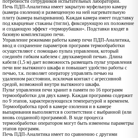
потребности сотрудников испытательных лабораторий.
Печь ПДП-Аналитика имеет закрытую муфельную камеру
(камера озоления) и размещенную на ней нагревательную
плиту (камера выпаривания). Каждая камера имеет подставку
под кварцевые стаканы (тигли), фиксирующую их положение
и создающую эффект «терморубашки». Подставки входят в
базовую комплектацию печи.
Управление режимами работы камер печи ПДП-Аналитика,
ввод и сохранение параметров программ термообработки
осуществляют с помощью пульта управления, который
соединён гибким кабелем с двухкамерной печью. Длина
кабеля (1,5 м) дает возможность размещать пульт управления
печи вне вытяжного шкафа и повышает удобство работы с
печью, т.к. позволяет оператору управлять печью на
удаленном расстоянии, исключая контакт с агрессивной
средой, возможной внутри вытяжного шкафа.
Пульт управления печи хранит в памяти по 16 программ
термообработки для двух камер. Каждая программа содержит
по 9 этапов, характеризующихся температурой и временем.
Термообработка проб в камере озоления и в камере
выпаривания выполняется в соответствии с выбранной (или
вновь созданной) программой. В ходе процесса
термообработки оператором могут быть изменены параметры
этапов программ.
Печь ПДП-Аналитика имеет по сравнению с другими