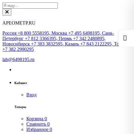
АРЕОМЕТР.RU
Россия +8 800 5558195, Москва +7 495 6498195, Санк-
Петербург +7 812 3366395, Пермь +7 342 2480895,
Новосибирск +7 383 3832595, Казань +7 843 2122295, Томск
+7 382 2990295
lab@6498195.ru
Кабинет
Вход
Товары
Корзина
0
Сравнить
0
Избранное
0