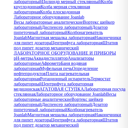
лабораторный
Цилиндр мерный стеклянный
Колба
круглодонная
Колба мерная стеклянная
лабораторная
Колба плоскодонная
Лабораторное оборудование Joanlab
Весы лабораторные аналитические
Вортекс шейкер
лабораторный
Диспенсер лабораторный
Дозатор
пипеточный лабораторный
Колбонагреватель
Joanlab
Магнитная мешалка лабораторная
Наконечники
для пипет дозатора
Центрифуга лабораторная
Штатив
под пипет дозатор механический
ЛАБОРАТОРНОЕ ОБОРУДОВАНИЕ И ПРИБОРЫ
pH-метры
Аквадистиллятор
Анализаторы
лабораторные
Афрометр
Баня водяная
лабораторная
Муфельная печь
Определение
нефтепродуктов
Плита нагревательная
лабораторная
Ротационный испаритель
Термостат
лабораторный
Центрифуга лабораторная
медицинская
АГАТОВАЯ СТУПКА
Лабораторная посуда
стеклянная
Лабораторное оборудование Joanlab
Весы
лабораторные аналитические
Вортекс шейкер
лабораторный
Диспенсер лабораторный
Дозатор
пипеточный лабораторный
Колбонагреватель
Joanlab
Магнитная мешалка лабораторная
Наконечники
для пипет дозатора
Центрифуга лабораторная
Штатив
под пипет дозатор механический