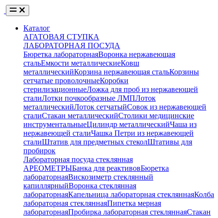
Каталог
АГАТОВАЯ СТУПКА
ЛАБОРАТОРНАЯ ПОСУДА
Бюретка лабораторная
Воронка нержавеющая
сталь
Емкости металлические
Ковш
металлический
Корзина нержавеющая сталь
Корзины
сетчатые проволочные
Коробки
стерилизационные
Ложка для проб из нержавеющей
стали
Лотки почкообразные ЛМП
Лоток
металлический
Лоток сетчатый
Совок из нержавеющей
стали
Стакан металлический
Столики медицинские
инструментальные
Цилиндр металлический
Чаша из
нержавеющей стали
Чашка Петри из нержавеющей
стали
Штатив для предметных стекол
Штативы для
пробирок
Лабораторная посуда стеклянная
АРЕОМЕТРЫ
Банка для реактивов
Бюретка
лабораторная
Вискозиметр стеклянный
капиллярный
Воронка стеклянная
лабораторная
Капельница лабораторная стеклянная
Колба
лабораторная стеклянная
Пипетка мерная
лабораторная
Пробирка лабораторная стеклянная
Стакан