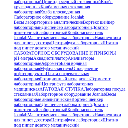
лабораторный
Цилиндр мерный стеклянный
Колба
круглодонная
Колба мерная стеклянная
лабораторная
Колба плоскодонная
Лабораторное оборудование Joanlab
Весы лабораторные аналитические
Вортекс шейкер
лабораторный
Диспенсер лабораторный
Дозатор
пипеточный лабораторный
Колбонагреватель
Joanlab
Магнитная мешалка лабораторная
Наконечники
для пипет дозатора
Центрифуга лабораторная
Штатив
под пипет дозатор механический
ЛАБОРАТОРНОЕ ОБОРУДОВАНИЕ И ПРИБОРЫ
pH-метры
Аквадистиллятор
Анализаторы
лабораторные
Афрометр
Баня водяная
лабораторная
Муфельная печь
Определение
нефтепродуктов
Плита нагревательная
лабораторная
Ротационный испаритель
Термостат
лабораторный
Центрифуга лабораторная
медицинская
АГАТОВАЯ СТУПКА
Лабораторная посуда
стеклянная
Лабораторное оборудование Joanlab
Весы
лабораторные аналитические
Вортекс шейкер
лабораторный
Диспенсер лабораторный
Дозатор
пипеточный лабораторный
Колбонагреватель
Joanlab
Магнитная мешалка лабораторная
Наконечники
для пипет дозатора
Центрифуга лабораторная
Штатив
под пипет дозатор механический