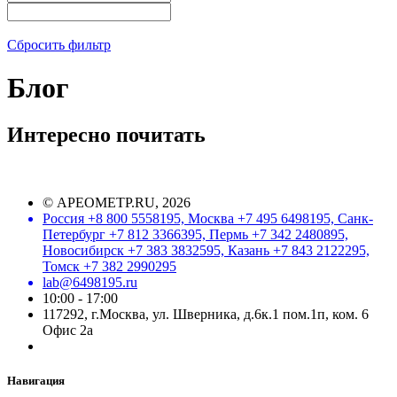
Сбросить фильтр
Блог
Интересно почитать
©
АРЕОМЕТР.RU
, 2026
Россия +8 800 5558195, Москва +7 495 6498195, Санк-
Петербург +7 812 3366395, Пермь +7 342 2480895,
Новосибирск +7 383 3832595, Казань +7 843 2122295,
Томск +7 382 2990295
lab@6498195.ru
10:00 - 17:00
117292, г.Москва, ул. Шверника, д.6к.1 пом.1п, ком. 6
Офис 2а
Навигация