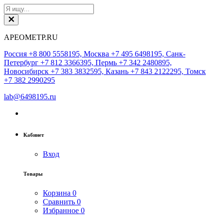
АРЕОМЕТР.RU
Россия +8 800 5558195, Москва +7 495 6498195, Санк-
Петербург +7 812 3366395, Пермь +7 342 2480895,
Новосибирск +7 383 3832595, Казань +7 843 2122295, Томск
+7 382 2990295
lab@6498195.ru
Кабинет
Вход
Товары
Корзина
0
Сравнить
0
Избранное
0