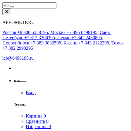
АРЕОМЕТР.RU
Россия +8 800 5558195, Москва +7 495 6498195, Санк-
Петербург +7 812 3366395, Пермь +7 342 2480895,
Новосибирск +7 383 3832595, Казань +7 843 2122295, Томск
+7 382 2990295
lab@6498195.ru
Кабинет
Вход
Товары
Корзина
0
Сравнить
0
Избранное
0